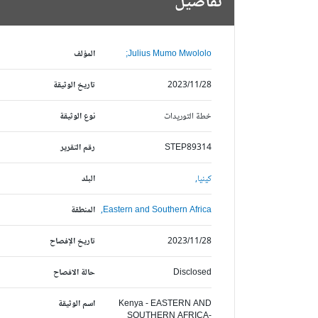
تفاصيل
Julius Mumo Mwololo;
المؤلف
2023/11/28
تاريخ الوثيقة
خطة التوريدات
نوع الوثيقة
STEP89314
رقم التقرير
كينيا,
البلد
Eastern and Southern Africa,
المنطقة
2023/11/28
تاريخ الإفصاح
Disclosed
حالة الافصاح
Kenya - EASTERN AND
اسم الوثيقة
SOUTHERN AFRICA-