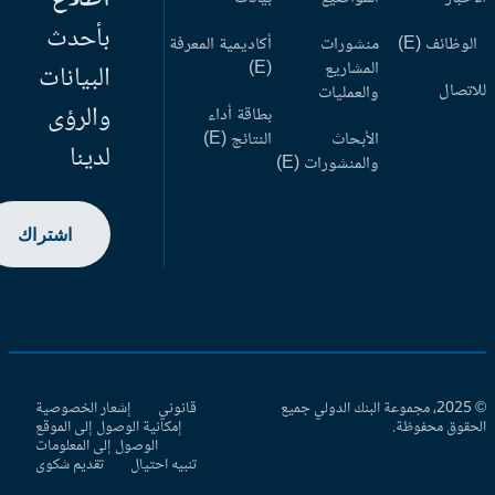
بأحدث
وظائف (E)
منشورات
أكاديمية المعرفة
المشاريع
(E)
البيانات
اتصال
والعمليات
والرؤى
بطاقة أداء
الأبحاث
النتائج (E)
لدينا
والمنشورات (E)
اشتراك
© 2025، مجموعة البنك الدولي جميع
قانوني
إشعار الخصوصية
حقوق محفوظة.
إمكانية الوصول إلى الموقع
الوصول إلى المعلومات
تنبيه احتيال
تقديم شكوى