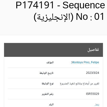
P174191 - Sequenc
No :  (الإنجليزية)
تفاصيل
Montoya Pino, Felipe;
المؤلف
2023/3/24
تاريخ الوثيقة
تقرير عن أوضاع ونتائج تنفيذ المشروع
نوع الوثيقة
ISR55029
رقم التقرير
بنما,
البلد