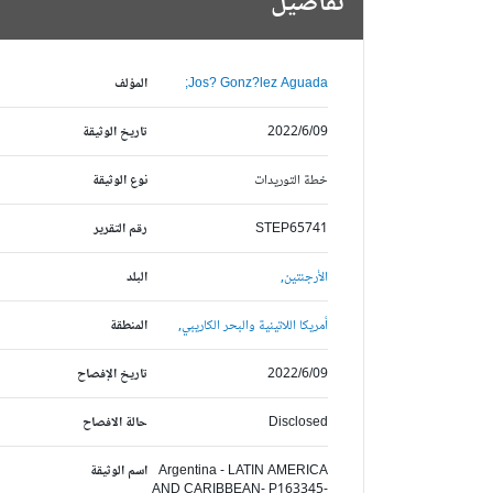
تفاصيل
Jos? Gonz?lez Aguada;
المؤلف
2022/6/09
تاريخ الوثيقة
خطة التوريدات
نوع الوثيقة
STEP65741
رقم التقرير
الأرجنتين,
البلد
أمريكا اللاتينية والبحر الكاريبي,
المنطقة
2022/6/09
تاريخ الإفصاح
Disclosed
حالة الافصاح
Argentina - LATIN AMERICA
اسم الوثيقة
AND CARIBBEAN- P163345-