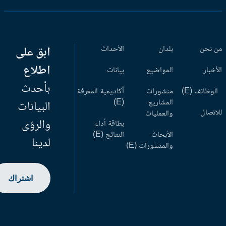
 نحن
بلدان
الأحداث
ابق على
اطلاع
أخبار
المواضيع
بيانات
بأحدث
وظائف (E)
منشورات
أكاديمية المعرفة
المشاريع
(E)
البيانات
اتصال
والعمليات
والرؤى
بطاقة أداء
الأبحاث
النتائج (E)
لدينا
والمنشورات (E)
اشتراك