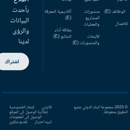
بأحدث
وظائف (E)
منشورات
أكاديمية المعرفة
المشاريع
(E)
البيانات
اتصال
والعمليات
والرؤى
بطاقة أداء
الأبحاث
النتائج (E)
لدينا
والمنشورات (E)
اشتراك
© 2025، مجموعة البنك الدولي جميع
قانوني
إشعار الخصوصية
حقوق محفوظة.
إمكانية الوصول إلى الموقع
الوصول إلى المعلومات
تنبيه احتيال
تقديم شكوى