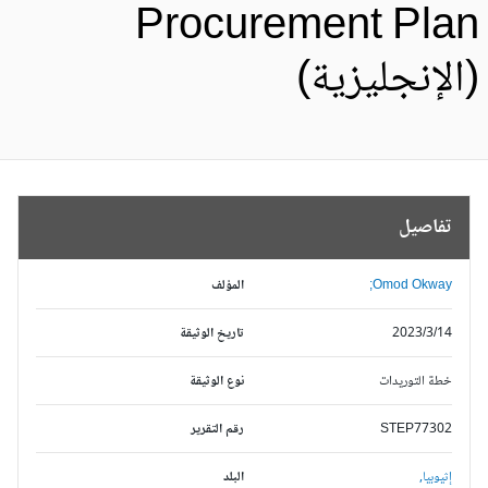
Procurement Pla
الإنجليزية)
تفاصيل
Omod Okway;
المؤلف
2023/3/14
تاريخ الوثيقة
خطة التوريدات
نوع الوثيقة
STEP77302
رقم التقرير
إثيوبيا,
البلد