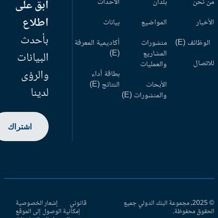
 نحن
بلدان
الأحداث
ابق على
اطلاع
أخبار
المواضيع
بيانات
بأحدث
وظائف (E)
منشورات
أكاديمية المعرفة
المشاريع
(E)
البيانات
اتصال
والعمليات
والرؤى
بطاقة أداء
الأبحاث
النتائج (E)
لدينا
والمنشورات (E)
اشتراك
© 2025، مجموعة البنك الدولي جميع
قانوني
إشعار الخصوصية
حقوق محفوظة.
إمكانية الوصول إلى الموقع