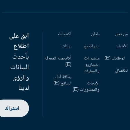
 نحن
بلدان
الأحداث
ابق على
اطلاع
أخبار
المواضيع
بيانات
بأحدث
وظائف (E)
منشورات
أكاديمية المعرفة
المشاريع
(E)
البيانات
اتصال
والعمليات
والرؤى
بطاقة أداء
الأبحاث
النتائج (E)
لدينا
والمنشورات (E)
اشتراك