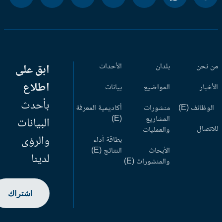
 نحن
بلدان
الأحداث
ابق على
اطلاع
أخبار
المواضيع
بيانات
بأحدث
وظائف (E)
منشورات
أكاديمية المعرفة
المشاريع
(E)
البيانات
اتصال
والعمليات
والرؤى
بطاقة أداء
الأبحاث
النتائج (E)
لدينا
والمنشورات (E)
اشتراك