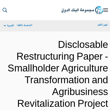
S
Ma
م الفقر
الصفحة باللغة:
العربية
Navigat
Disclosabl
Restructuring Paper 
Smallholder Agricultur
Transformation an
Agribusines
Revitalization Projec