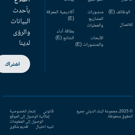
بأحدث
وظائف (E)
منشورات
أكاديمية المعرفة
المشاريع
(E)
البيانات
اتصال
والعمليات
والرؤى
بطاقة أداء
الأبحاث
النتائج (E)
لدينا
والمنشورات (E)
اشتراك
© 2025، مجموعة البنك الدولي جميع
قانوني
إشعار الخصوصية
حقوق محفوظة.
إمكانية الوصول إلى الموقع
الوصول إلى المعلومات
تنبيه احتيال
تقديم شكوى