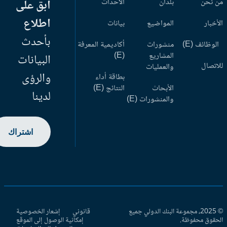
 نحن
بلدان
الأحداث
ابق على
اطلاع
أخبار
المواضيع
بيانات
بأحدث
وظائف (E)
منشورات
أكاديمية المعرفة
المشاريع
(E)
البيانات
اتصال
والعمليات
والرؤى
بطاقة أداء
الأبحاث
النتائج (E)
لدينا
والمنشورات (E)
اشتراك
© 2025، مجموعة البنك الدولي جميع
قانوني
إشعار الخصوصية
حقوق محفوظة.
إمكانية الوصول إلى الموقع