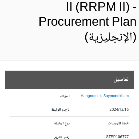
II (RRPM II) 
Procurement Pla
الإنجليزية)
تفاصيل
Mangnomek, Saymonekham;
المؤلف
2024/12/16
تاريخ الوثيقة
خطة التوريدات
نوع الوثيقة
STEP106777
رقم التقرير