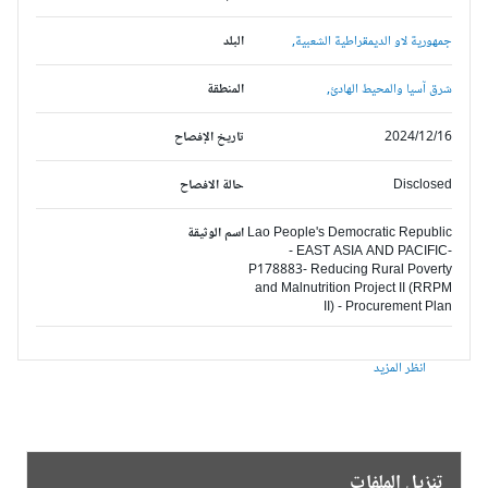
جمهورية لاو الديمقراطية الشعبية,
البلد
شرق آسيا والمحيط الهادئ,
المنطقة
2024/12/16
تاريخ الإفصاح
Disclosed
حالة الافصاح
Lao People's Democratic Republic
اسم الوثيقة
- EAST ASIA AND PACIFIC-
P178883- Reducing Rural Poverty
and Malnutrition Project II (RRPM
II) - Procurement Plan
انظر المزيد
تنزيل الملفات