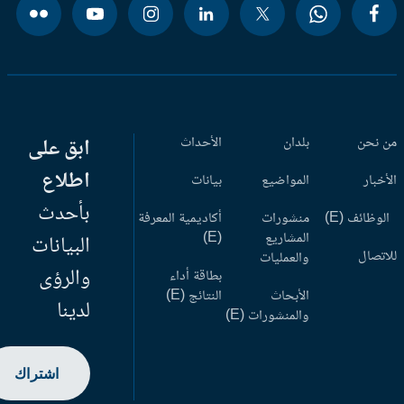
 نحن
بلدان
الأحداث
ابق على
اطلاع
أخبار
المواضيع
بيانات
بأحدث
وظائف (E)
منشورات
أكاديمية المعرفة
المشاريع
(E)
البيانات
اتصال
والعمليات
والرؤى
بطاقة أداء
الأبحاث
النتائج (E)
لدينا
والمنشورات (E)
اشتراك