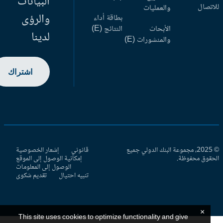
البيانات
اتصال
والعمليات
والرؤى
بطاقة أداء
الأبحاث
النتائج (E)
لدينا
والمنشورات (E)
اشتراك
© 2025، مجموعة البنك الدولي جميع
قانوني
إشعار الخصوصية
حقوق محفوظة.
إمكانية الوصول إلى الموقع
الوصول إلى المعلومات
تنبيه احتيال
تقديم شكوى
×
This site uses cookies to optimize functionality and give