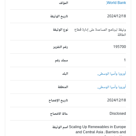
World Bank;
المؤلف
2024/12/18
تاريخ الوثيقة
وثيقة لبرنامج المساعدة على إدارة قطاع
نوع الوثيقة
الطاقة
195700
رقم التقرير
1
مجلد رقم
أوروبا وآسيا الوسطى,
البلد
أوروبا وآسيا الوسطى,
المنطقة
2024/12/18
تاريخ الإفصاح
Disclosed
حالة الافصاح
Scaling Up Renewables in Europe
اسم الوثيقة
and Central Asia : Barriers and