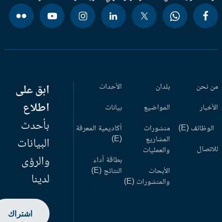
 نحن
بلدان
الأحداث
ابق على
اطلاع
أخبار
المواضيع
بيانات
بأحدث
وظائف (E)
منشورات
أكاديمية المعرفة
المشاريع
(E)
البيانات
اتصال
والعمليات
والرؤى
بطاقة أداء
الأبحاث
النتائج (E)
لدينا
والمنشورات (E)
اشتراك