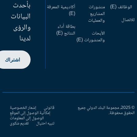
بأحدث
وظائف (E)
منشورات
أكاديمية المعرفة
المشاريع
(E)
البيانات
اتصال
والعمليات
والرؤى
بطاقة أداء
الأبحاث
النتائج (E)
لدينا
والمنشورات (E)
اشتراك
© 2025، مجموعة البنك الدولي جميع
قانوني
إشعار الخصوصية
حقوق محفوظة.
إمكانية الوصول إلى الموقع
الوصول إلى المعلومات
تنبيه احتيال
تقديم شكوى