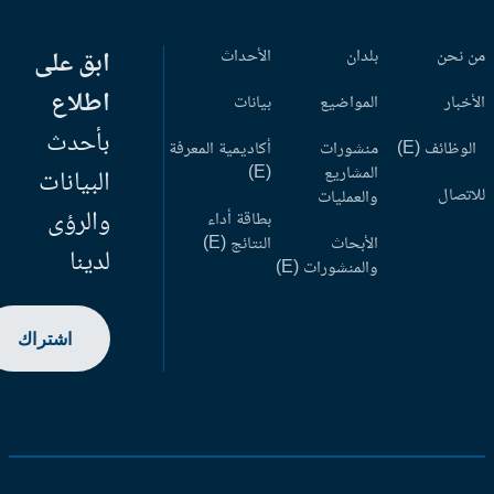
 نحن
بلدان
الأحداث
ابق على
اطلاع
أخبار
المواضيع
بيانات
بأحدث
وظائف (E)
منشورات
أكاديمية المعرفة
المشاريع
(E)
البيانات
اتصال
والعمليات
والرؤى
بطاقة أداء
الأبحاث
النتائج (E)
لدينا
والمنشورات (E)
اشتراك