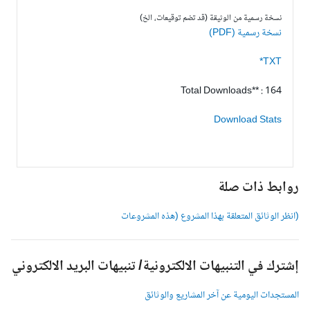
نسخة رسمية من الوثيقة (قد تضم توقيعات، الخ)
نسخة رسمية (PDF)
TXT*
Total Downloads** : 164
Download Stats
وابط ذات صلة
انظر الوثائق المتعلقة بهذا المشروع (هذه المشروعات
شترك في التنبيهات الالكترونية/ تنبيهات البريد الالكتروني
لمستجدات اليومية عن آخر المشاريع والوثائق