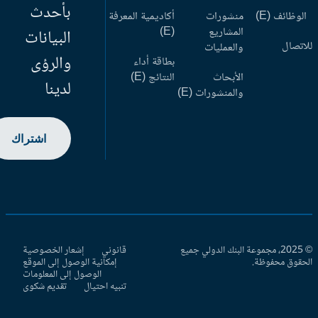
بأحدث
وظائف (E)
منشورات
أكاديمية المعرفة
المشاريع
(E)
البيانات
اتصال
والعمليات
والرؤى
بطاقة أداء
الأبحاث
النتائج (E)
لدينا
والمنشورات (E)
اشتراك
© 2025، مجموعة البنك الدولي جميع
قانوني
إشعار الخصوصية
حقوق محفوظة.
إمكانية الوصول إلى الموقع
الوصول إلى المعلومات
تنبيه احتيال
تقديم شكوى