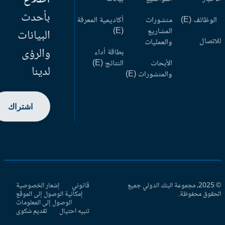
بأحدث
وظائف (E)
منشورات
أكاديمية المعرفة
المشاريع
(E)
البيانات
اتصال
والعمليات
والرؤى
بطاقة أداء
الأبحاث
النتائج (E)
لدينا
والمنشورات (E)
اشتراك
© 2025، مجموعة البنك الدولي جميع
قانوني
إشعار الخصوصية
حقوق محفوظة.
إمكانية الوصول إلى الموقع
الوصول إلى المعلومات
تنبيه احتيال
تقديم شكوى