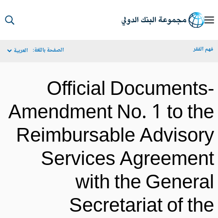
S
Ma
م الفقر
الصفحة باللغة:
العربية
Navigat
Official Documents
Amendment No. 1 to th
Reimbursable Advisor
Services Agreemen
with the Genera
Secretariat of th