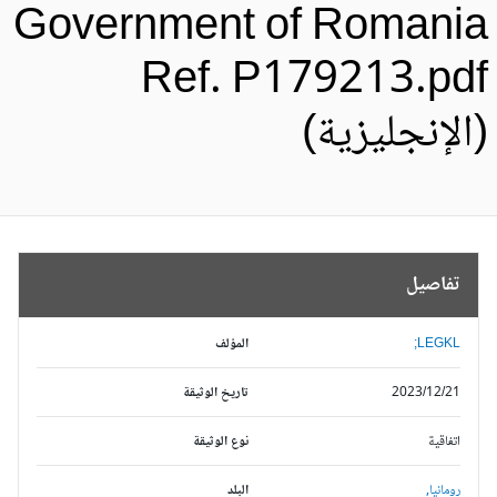
Government of Romani
Ref. P179213.pd
الإنجليزية)
تفاصيل
LEGKL;
المؤلف
2023/12/21
تاريخ الوثيقة
اتفاقية
نوع الوثيقة
رومانيا,
البلد