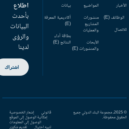
اطلاع
أخبار
المواضيع
بيانات
بأحدث
وظائف (E)
منشورات
أكاديمية المعرفة
المشاريع
(E)
البيانات
اتصال
والعمليات
والرؤى
بطاقة أداء
الأبحاث
النتائج (E)
لدينا
والمنشورات (E)
اشتراك
© 2025، مجموعة البنك الدولي جميع
قانوني
إشعار الخصوصية
حقوق محفوظة.
إمكانية الوصول إلى الموقع
الوصول إلى المعلومات
تنبيه احتيال
تقديم شكوى