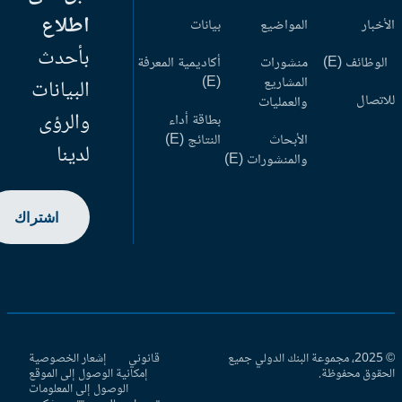
اطلاع
أخبار
المواضيع
بيانات
بأحدث
وظائف (E)
منشورات
أكاديمية المعرفة
المشاريع
(E)
البيانات
اتصال
والعمليات
والرؤى
بطاقة أداء
الأبحاث
النتائج (E)
لدينا
والمنشورات (E)
اشتراك
© 2025، مجموعة البنك الدولي جميع
قانوني
إشعار الخصوصية
حقوق محفوظة.
إمكانية الوصول إلى الموقع
الوصول إلى المعلومات