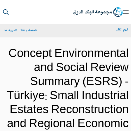
S
Ma
م الفقر
الصفحة باللغة:
العربية
Navigat
Concept Environmenta
and Social Revie
Summary (ESRS) 
Türkiye: Small Industria
Estates Reconstructio
and Regional Economi