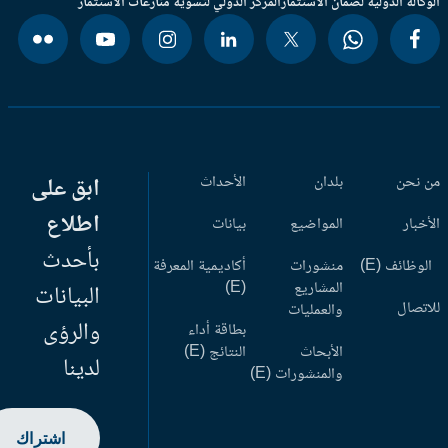
وكالة الدولية لضمان الاستثمار
المركز الدولي لتسوية منازعات الاستثمار
 نحن
بلدان
الأحداث
ابق على
اطلاع
أخبار
المواضيع
بيانات
بأحدث
وظائف (E)
منشورات
أكاديمية المعرفة
المشاريع
(E)
البيانات
اتصال
والعمليات
والرؤى
بطاقة أداء
الأبحاث
النتائج (E)
لدينا
والمنشورات (E)
اشتراك