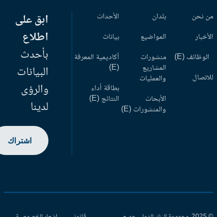
 نحن
بلدان
الأحداث
ابق على
اطلاع
أخبار
المواضيع
بيانات
بأحدث
وظائف (E)
منشورات
أكاديمية المعرفة
المشاريع
(E)
البيانات
اتصال
والعمليات
والرؤى
بطاقة أداء
الأبحاث
النتائج (E)
لدينا
والمنشورات (E)
اشتراك