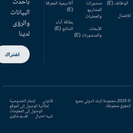
بأحدث
وظائف (E)
منشورات
أكاديمية المعرفة
المشاريع
(E)
البيانات
اتصال
والعمليات
والرؤى
بطاقة أداء
الأبحاث
النتائج (E)
لدينا
والمنشورات (E)
اشتراك
© 2025، مجموعة البنك الدولي جميع
قانوني
إشعار الخصوصية
حقوق محفوظة.
إمكانية الوصول إلى الموقع
الوصول إلى المعلومات
تنبيه احتيال
تقديم شكوى