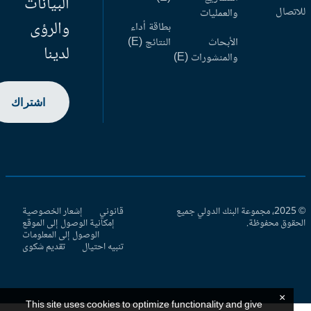
البيانات
اتصال
والعمليات
والرؤى
بطاقة أداء
الأبحاث
النتائج (E)
لدينا
والمنشورات (E)
اشتراك
© 2025، مجموعة البنك الدولي جميع
قانوني
إشعار الخصوصية
حقوق محفوظة.
إمكانية الوصول إلى الموقع
الوصول إلى المعلومات
تنبيه احتيال
تقديم شكوى
×
This site uses cookies to optimize functionality and give