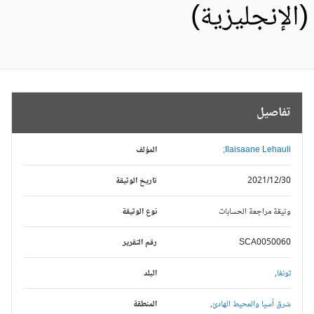
الإنجليزية)
تفاصيل
Ilaisaane Lehauli;
المؤلف
2021/12/30
تاريخ الوثيقة
وثيقة مراجعة الحسابات
نوع الوثيقة
SCA0050060
رقم التقرير
تونغا,
البلد
شرق آسيا والمحيط الهادئ,
المنطقة