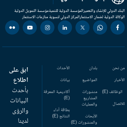
بنك الدولي للإنشاء والتعمير
المؤسسة الدولية للتنمية
مؤسسة التمويل الدولية
وكالة الدولية لضمان الاستثمار
المركز الدولي لتسوية منازعات الاستثمار
 نحن
بلدان
الأحداث
ابق على
اطلاع
أخبار
المواضيع
بيانات
بأحدث
وظائف (E)
منشورات
أكاديمية المعرفة
المشاريع
(E)
البيانات
اتصال
والعمليات
والرؤى
بطاقة أداء
الأبحاث
النتائج (E)
لدينا
والمنشورات (E)