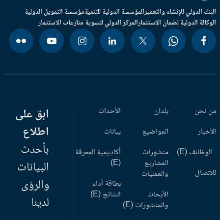
بنك الدولي للإنشاء والتعمير
المؤسسة الدولية للتنمية
مؤسسة التمويل الدولية
وكالة الدولية لضمان الاستثمار
المركز الدولي لتسوية منازعات الاستثمار
 نحن
بلدان
الأحداث
ابق على
اطلاع
أخبار
المواضيع
بيانات
بأحدث
وظائف (E)
منشورات
أكاديمية المعرفة
المشاريع
(E)
البيانات
اتصال
والعمليات
والرؤى
بطاقة أداء
الأبحاث
النتائج (E)
لدينا
والمنشورات (E)