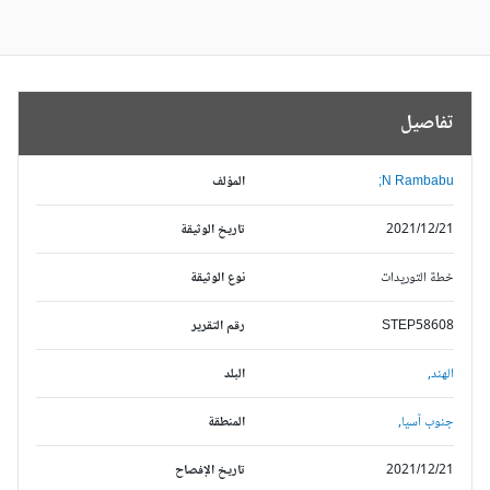
تفاصيل
N Rambabu;
المؤلف
2021/12/21
تاريخ الوثيقة
خطة التوريدات
نوع الوثيقة
STEP58608
رقم التقرير
الهند,
البلد
جنوب آسيا,
المنطقة
2021/12/21
تاريخ الإفصاح