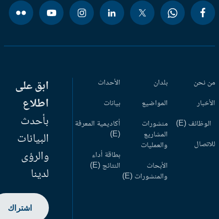
 نحن
بلدان
الأحداث
ابق على
اطلاع
أخبار
المواضيع
بيانات
بأحدث
وظائف (E)
منشورات
أكاديمية المعرفة
المشاريع
(E)
البيانات
اتصال
والعمليات
والرؤى
بطاقة أداء
الأبحاث
النتائج (E)
لدينا
والمنشورات (E)
اشتراك