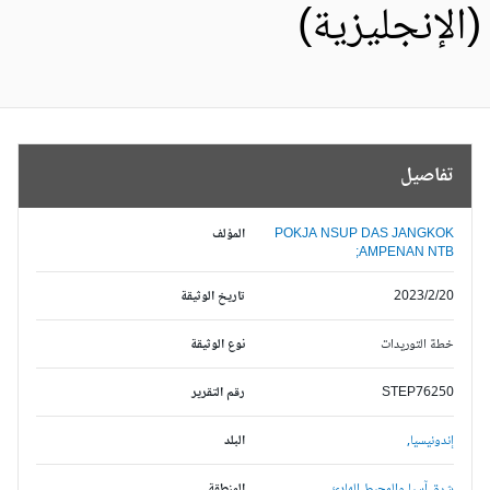
الإنجليزية)
تفاصيل
POKJA NSUP DAS JANGKOK
المؤلف
AMPENAN NTB;
2023/2/20
تاريخ الوثيقة
خطة التوريدات
نوع الوثيقة
STEP76250
رقم التقرير
إندونيسيا,
البلد
شرق آسيا والمحيط الهادئ,
المنطقة