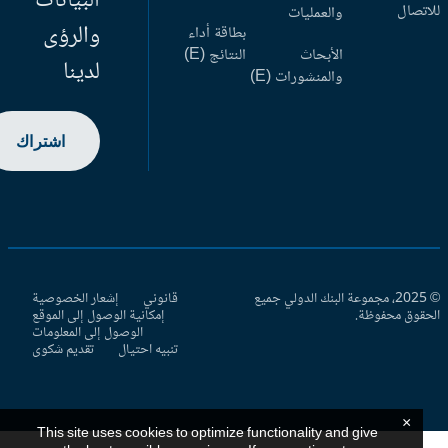
البيانات
اتصال
والعمليات
والرؤى
بطاقة أداء
الأبحاث
النتائج (E)
لدينا
والمنشورات (E)
اشتراك
© 2025، مجموعة البنك الدولي جميع
قانوني
إشعار الخصوصية
حقوق محفوظة.
إمكانية الوصول إلى الموقع
الوصول إلى المعلومات
تنبيه احتيال
تقديم شكوى
×
This site uses cookies to optimize functionality and give