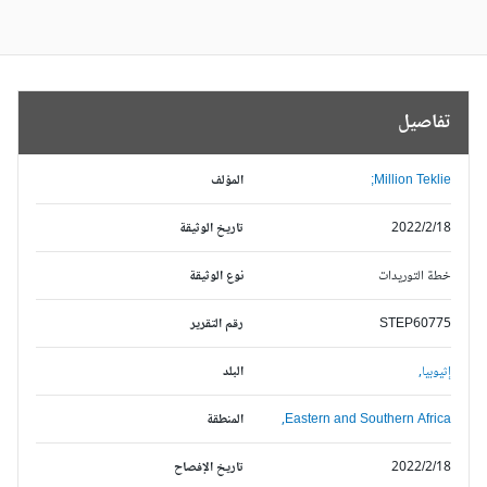
تفاصيل
Million Teklie;
المؤلف
2022/2/18
تاريخ الوثيقة
خطة التوريدات
نوع الوثيقة
STEP60775
رقم التقرير
إثيوبيا,
البلد
Eastern and Southern Africa,
المنطقة
2022/2/18
تاريخ الإفصاح