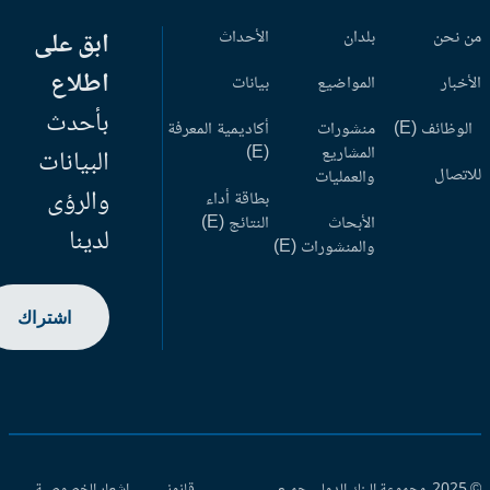
 نحن
بلدان
الأحداث
ابق على
اطلاع
أخبار
المواضيع
بيانات
بأحدث
وظائف (E)
منشورات
أكاديمية المعرفة
المشاريع
(E)
البيانات
اتصال
والعمليات
والرؤى
بطاقة أداء
الأبحاث
النتائج (E)
لدينا
والمنشورات (E)
اشتراك