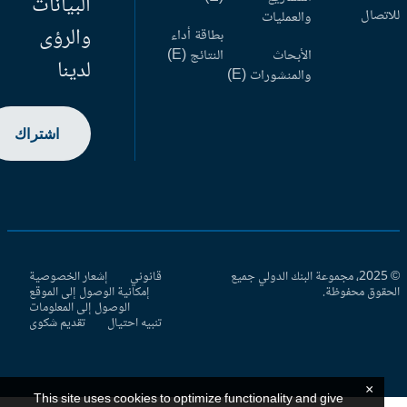
البيانات
اتصال
والعمليات
والرؤى
بطاقة أداء
الأبحاث
النتائج (E)
لدينا
والمنشورات (E)
اشتراك
© 2025، مجموعة البنك الدولي جميع
قانوني
إشعار الخصوصية
حقوق محفوظة.
إمكانية الوصول إلى الموقع
الوصول إلى المعلومات
تنبيه احتيال
تقديم شكوى
×
This site uses cookies to optimize functionality and give