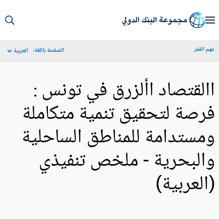
S
Ma
م الفقر
الصفحة باللغة:
العربية
Navigat
القتصاد األزرق في تونس :
رصة لتحقيق تنمية متكاملة
مستدامة للمناطق الساحلية
البحرية - ملخص تنفيذي
العربية)