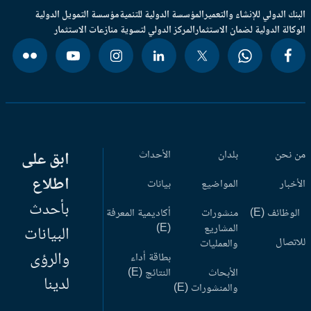
بنك الدولي للإنشاء والتعمير
المؤسسة الدولية للتنمية
مؤسسة التمويل الدولية
وكالة الدولية لضمان الاستثمار
المركز الدولي لتسوية منازعات الاستثمار
 نحن
بلدان
الأحداث
ابق على
اطلاع
أخبار
المواضيع
بيانات
بأحدث
وظائف (E)
منشورات
أكاديمية المعرفة
المشاريع
(E)
البيانات
اتصال
والعمليات
والرؤى
بطاقة أداء
الأبحاث
النتائج (E)
لدينا
والمنشورات (E)