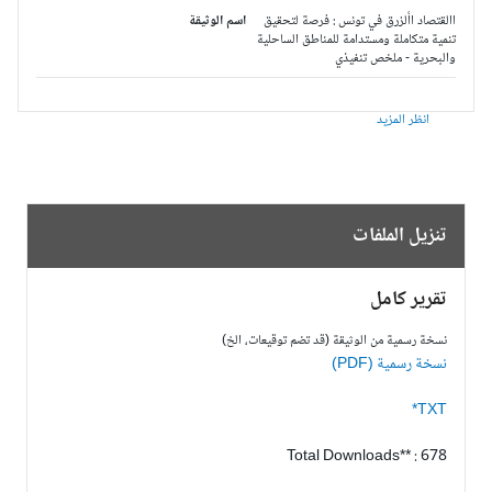
االقتصاد األزرق في تونس : فرصة لتحقيق
اسم الوثيقة
تنمية متكاملة ومستدامة للمناطق الساحلية
والبحرية - ملخص تنفيذي
انظر المزيد
تنزيل الملفات
تقرير كامل
نسخة رسمية من الوثيقة (قد تضم توقيعات، الخ)
نسخة رسمية (PDF)
TXT*
Total Downloads** : 678