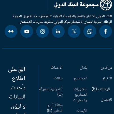
بنك الدولي للإنشاء والتعمير
المؤسسة الدولية للتنمية
مؤسسة التمويل الدولية
وكالة الدولية لضمان الاستثمار
المركز الدولي لتسوية منازعات الاستثمار
 نحن
بلدان
الأحداث
ابق على
اطلاع
أخبار
المواضيع
بيانات
بأحدث
وظائف (E)
منشورات
أكاديمية المعرفة
المشاريع
(E)
البيانات
اتصال
والعمليات
والرؤى
بطاقة أداء
الأبحاث
النتائج (E)