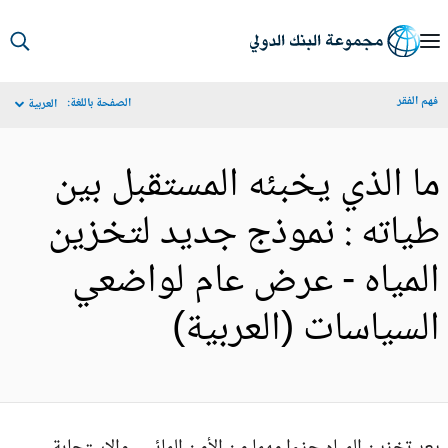
S
Ma
م الفقر
الصفحة باللغة:
العربية
Navigat
ا الذي يخبئه المستقبل بين
ياته : نموذج جديد لتخزين
لمياه - عرض عام لواضعي
لسياسات (العربية)