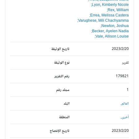
Lyon, Kimberly Nicole;
Rex, William;
Errea, Melissa Castera;
Varughese, Mili Chachyamma;
Newton, Joshua;
Becker, Ayelen Nadia;
Vale, Allison Louise;
2023/2/20
تاريخ الوثيقة
تقرير
نوع الوثيقة
179821
رقم التقرير
1
مجلد رقم
العالم,
البلد
أخرى,
المنطقة
2023/2/20
تاريخ الإفصاح