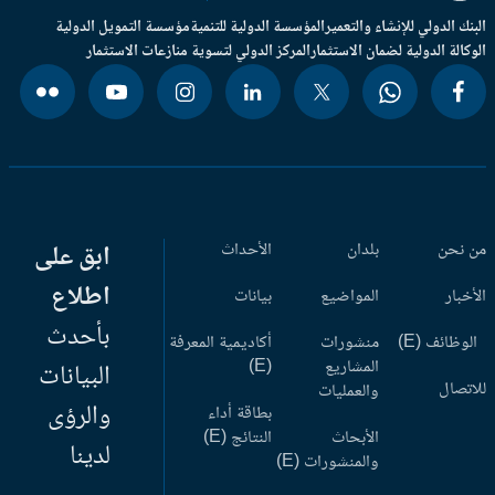
بنك الدولي للإنشاء والتعمير
المؤسسة الدولية للتنمية
مؤسسة التمويل الدولية
وكالة الدولية لضمان الاستثمار
المركز الدولي لتسوية منازعات الاستثمار
 نحن
بلدان
الأحداث
ابق على
اطلاع
أخبار
المواضيع
بيانات
بأحدث
وظائف (E)
منشورات
أكاديمية المعرفة
المشاريع
(E)
البيانات
اتصال
والعمليات
والرؤى
بطاقة أداء
الأبحاث
النتائج (E)
لدينا
والمنشورات (E)