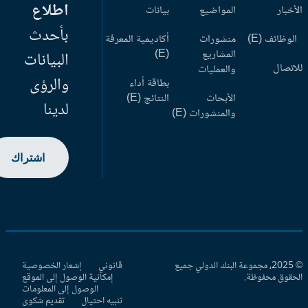
اطلاع
أخبار
المواضيع
بيانات
بأحدث
وظائف (E)
منشورات
أكاديمية المعرفة
المشاريع
(E)
البيانات
اتصال
والعمليات
والرؤى
بطاقة أداء
الأبحاث
النتائج (E)
لدينا
والمنشورات (E)
اشتراك
© 2025، مجموعة البنك الدولي جميع
قانوني
إشعار الخصوصية
حقوق محفوظة.
إمكانية الوصول إلى الموقع
الوصول إلى المعلومات
تنبيه احتيال
تقديم شكوى