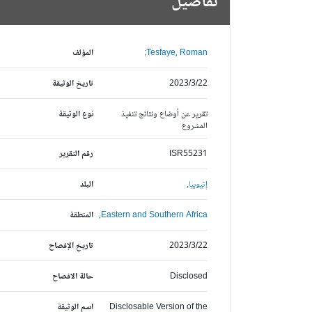
تفاصيل
Tesfaye, Roman;
المؤلف
2023/3/22
تاريخ الوثيقة
تقرير عن أوضاع ونتائج تنفيذ
نوع الوثيقة
المشروع
ISR55231
رقم التقرير
إثيوبيا,
البلد
Eastern and Southern Africa,
المنطقة
2023/3/22
تاريخ الإفصاح
Disclosed
حالة الافصاح
Disclosable Version of the
اسم الوثيقة