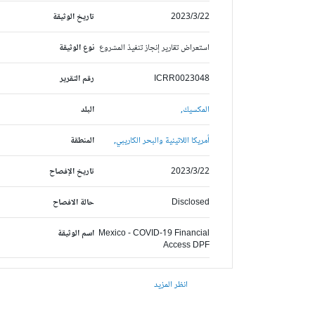
2023/3/22
تاريخ الوثيقة
استعراض تقارير إنجاز تنفيذ المشروع
نوع الوثيقة
ICRR0023048
رقم التقرير
المكسيك,
البلد
أمريكا اللاتينية والبحر الكاريبي,
المنطقة
2023/3/22
تاريخ الإفصاح
Disclosed
حالة الافصاح
Mexico - COVID-19 Financial
اسم الوثيقة
Access DPF
انظر المزيد