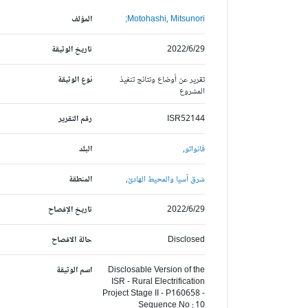
Motohashi, Mitsunori;
المؤلف
2022/6/29
تاريخ الوثيقة
تقرير عن أوضاع ونتائج تنفيذ
نوع الوثيقة
المشروع
ISR52144
رقم التقرير
فانواتو,
البلد
شرق آسيا والمحيط الهادئ,
المنطقة
2022/6/29
تاريخ الإفصاح
Disclosed
حالة الافصاح
Disclosable Version of the
اسم الوثيقة
ISR - Rural Electrification
Project Stage II - P160658 -
Sequence No : 10