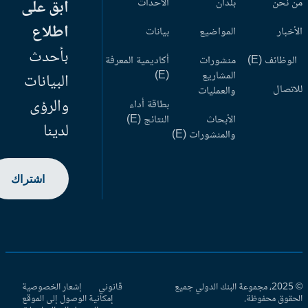
 نحن
بلدان
الأحداث
ابق على
اطلاع
أخبار
المواضيع
بيانات
بأحدث
وظائف (E)
منشورات
أكاديمية المعرفة
المشاريع
(E)
البيانات
اتصال
والعمليات
والرؤى
بطاقة أداء
الأبحاث
النتائج (E)
لدينا
والمنشورات (E)
اشتراك
© 2025، مجموعة البنك الدولي جميع
قانوني
إشعار الخصوصية
حقوق محفوظة.
إمكانية الوصول إلى الموقع