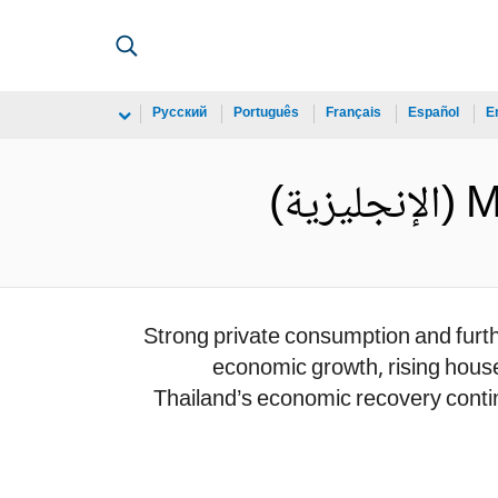
Русский
Português
Français
Español
E
ة)
Strong private consumption and furthe
economic growth, rising house
Thailand’s economic recovery contin