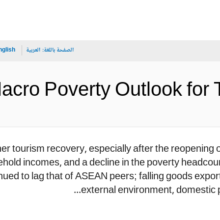
الصفحة باللغة:
العربية
nglish
Macro Poverty Outlook (الإنجليزي
r tourism recovery, especially after the reopening of
hold incomes, and a decline in the poverty headcoun
ued to lag that of ASEAN peers; falling goods expor
external environment, domestic p