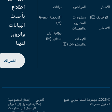
اطلاع
أخبار
المواضيع
بيانات
بأحدث
وظائف (E)
منشورات
أكاديمية المعرفة
المشاريع
(E)
البيانات
اتصال
والعمليات
والرؤى
بطاقة أداء
الأبحاث
النتائج (E)
لدينا
والمنشورات (E)
اشتراك
© 2025، مجموعة البنك الدولي جميع
قانوني
إشعار الخصوصية
حقوق محفوظة.
إمكانية الوصول إلى الموقع
الوصول إلى المعلومات