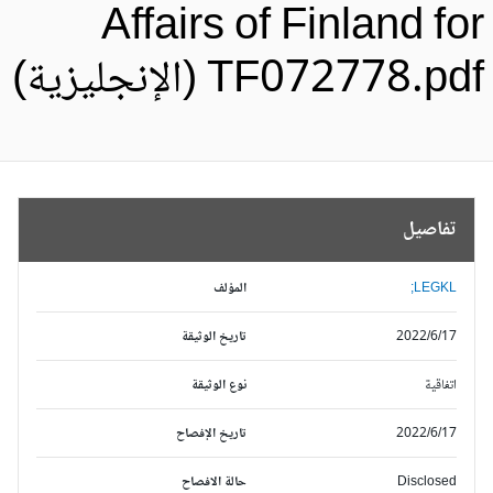
Affairs of Finland fo
TF072778.pd (الإنجليزية)
تفاصيل
LEGKL;
المؤلف
2022/6/17
تاريخ الوثيقة
اتفاقية
نوع الوثيقة
2022/6/17
تاريخ الإفصاح
Disclosed
حالة الافصاح