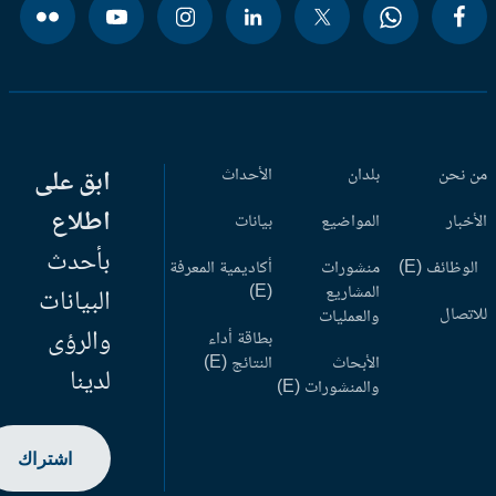
 نحن
بلدان
الأحداث
ابق على
اطلاع
أخبار
المواضيع
بيانات
بأحدث
وظائف (E)
منشورات
أكاديمية المعرفة
المشاريع
(E)
البيانات
اتصال
والعمليات
والرؤى
بطاقة أداء
الأبحاث
النتائج (E)
لدينا
والمنشورات (E)
اشتراك