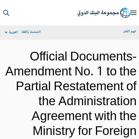
S
Ma
م الفقر
الصفحة باللغة:
العربية
Navigat
Official Documents
Amendment No. 1 to th
Partial Restatement o
the Administratio
Agreement with th
Ministry for Foreig