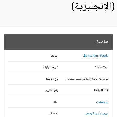
الإنجليزية)
تفاصيل
Beksultan, Yeraly;
المؤلف
2022/2/25
تاريخ الوثيقة
تقرير عن أوضاع ونتائج تنفيذ المشروع
نوع الوثيقة
ISR50354
رقم التقرير
أوزبكستان,
البلد
أوروبا وآسيا الوسطى,
المنطقة