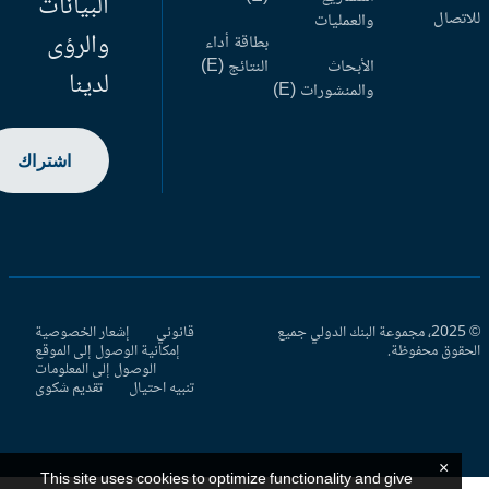
البيانات
اتصال
والعمليات
والرؤى
بطاقة أداء
الأبحاث
النتائج (E)
لدينا
والمنشورات (E)
اشتراك
© 2025، مجموعة البنك الدولي جميع
قانوني
إشعار الخصوصية
حقوق محفوظة.
إمكانية الوصول إلى الموقع
الوصول إلى المعلومات
تنبيه احتيال
تقديم شكوى
×
This site uses cookies to optimize functionality and give