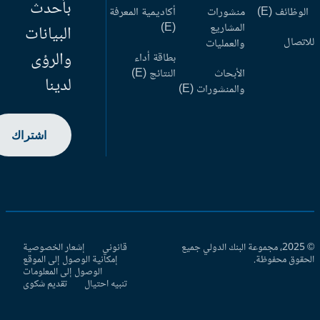
بأحدث
وظائف (E)
منشورات
أكاديمية المعرفة
المشاريع
(E)
البيانات
اتصال
والعمليات
والرؤى
بطاقة أداء
الأبحاث
النتائج (E)
لدينا
والمنشورات (E)
اشتراك
© 2025، مجموعة البنك الدولي جميع
قانوني
إشعار الخصوصية
حقوق محفوظة.
إمكانية الوصول إلى الموقع
الوصول إلى المعلومات
تنبيه احتيال
تقديم شكوى