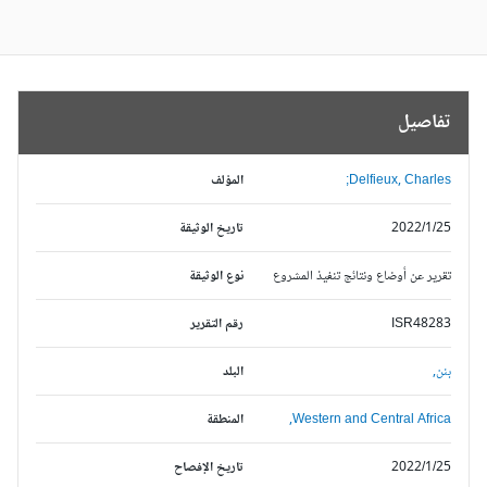
تفاصيل
Delfieux, Charles;
المؤلف
2022/1/25
تاريخ الوثيقة
تقرير عن أوضاع ونتائج تنفيذ المشروع
نوع الوثيقة
ISR48283
رقم التقرير
بنن,
البلد
Western and Central Africa,
المنطقة
2022/1/25
تاريخ الإفصاح