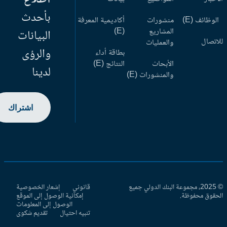
بأحدث
وظائف (E)
منشورات
أكاديمية المعرفة
المشاريع
(E)
البيانات
اتصال
والعمليات
والرؤى
بطاقة أداء
الأبحاث
النتائج (E)
لدينا
والمنشورات (E)
اشتراك
© 2025، مجموعة البنك الدولي جميع
قانوني
إشعار الخصوصية
حقوق محفوظة.
إمكانية الوصول إلى الموقع
الوصول إلى المعلومات
تنبيه احتيال
تقديم شكوى