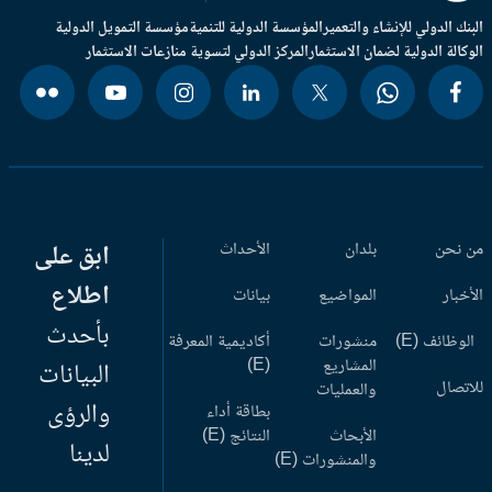
بنك الدولي للإنشاء والتعمير
المؤسسة الدولية للتنمية
مؤسسة التمويل الدولية
وكالة الدولية لضمان الاستثمار
المركز الدولي لتسوية منازعات الاستثمار
 نحن
بلدان
الأحداث
ابق على
اطلاع
أخبار
المواضيع
بيانات
بأحدث
وظائف (E)
منشورات
أكاديمية المعرفة
المشاريع
(E)
البيانات
اتصال
والعمليات
والرؤى
بطاقة أداء
الأبحاث
النتائج (E)
لدينا
والمنشورات (E)