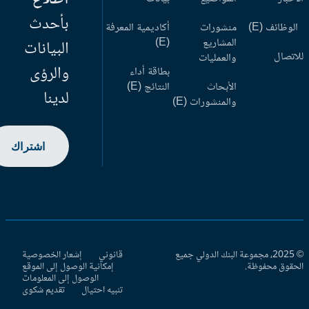
بأحدث
وظائف (E)
منشورات
أكاديمية المعرفة
المشاريع
(E)
البيانات
اتصال
والعمليات
والرؤى
بطاقة أداء
الأبحاث
النتائج (E)
لدينا
والمنشورات (E)
اشتراك
© 2025، مجموعة البنك الدولي جميع
قانوني
إشعار الخصوصية
حقوق محفوظة.
إمكانية الوصول إلى الموقع
الوصول إلى المعلومات
تنبيه احتيال
تقديم شكوى