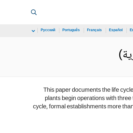
Русский
Português
Français
Español
E
This paper documents the life cycl
plants begin operations with three 
cycle, formal establishments more than 